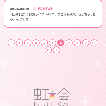
2026.02.18
FC NEWS
『虹会10周年記念ライブ ～幹事より愛を込めて「らぶちゅっち
ゅ」～』グッズ
1
2
3
4
5
6
7
8
9
10
11