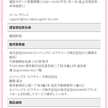
電話サポート営業時間/12:00〜16:00（平日：月～木/金土日祝日年
末年始除く）
メールアドレス
support@iris-nijikai.agent-sk.com
運営統括責任者
廣田政智
販売事業者
株式会社SKIYAKI（エイベックス・ピクチャーズ株式会社から業務を
委託）
代表取締役社長 小久保 知洋
〒150-0043 東京都渋谷区道玄坂二丁目25番12号 道玄坂
通 dogenzaka-dori 7階
エイベックス・ピクチャーズ株式会社
勝股 英夫
東京都港区三田一丁目4番1号 住友不動産麻布十番ビル
エイベックス・ピクチャーズ株式会社は株式会社SKIYAKIのプラット
フォームを利用してサービス提供しています。
商品価格