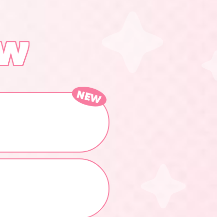
ew
NEW