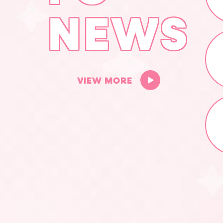
NEWS
V
I
E
W
M
O
R
E