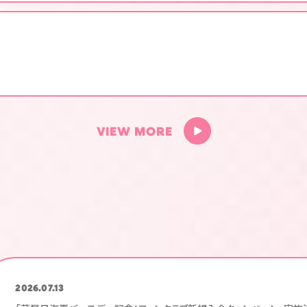
V
I
E
W
M
O
R
E
2026.07.13