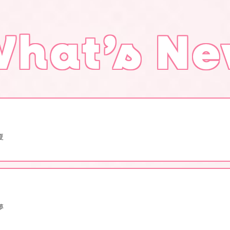
hat’s N
夏
夢