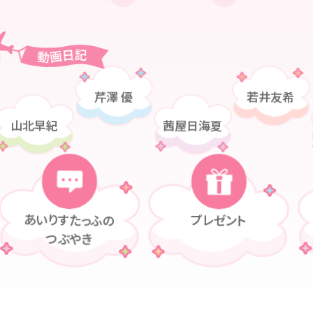
若井友希
芹澤 優
茜屋日海夏
山北早紀
プレゼント
あいりすたっふの
つぶやき